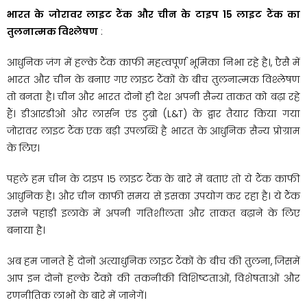
भारत के जोरावर लाइट टैंक और चीन के टाइप 15 लाइट टैंक का
तुलनात्मक विश्लेषण
:
आधुनिक जंग में हल्के टैंक काफी महत्वपूर्ण भूमिका निभा रहे है।, एैसै में
भारत और चीन के बनाए गए लाइट टैंकों के बीच तुलनात्मक विश्लेषण
तो बनता है। चीन और भारत दोनों ही देश अपनी सैन्य ताकत को बढ़ा रहे
हैं। डीआरडीओ और लार्सन एंड टुब्रो (L&T) के द्वार तैयार किया गया
जोरावर लाइट टैंक एक बड़ी उपलब्धि है भारत के आधुनिक सैन्य प्रोग्राम
के लिए।
पहले हम चीन के टाइप 15 लाइट टैंक के बारे में बताएं तो ये टैंक काफी
आधुनिक है। और चीन काफी समय से इसका उपयोग कर रहा है। ये टैंक
उसने पहाड़ी इलाके में अपनी गतिशीलता और ताकत बढ़ाने के लिए
बनाया है।
अब हम जानते हैं दोनों अत्याधुनिक लाइट टैंकों के बीच की तुलना, जिसमें
आप इन दोनों हल्के टैंको की तकनीकी विशिष्टताओं, विशेषताओं और
रणनीतिक लाभों के बारे में जानेगें।