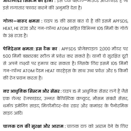
ऑटोलोडर सिस्टम का होना :
इस टैंक बस्टल—माउंटेड ऑटोलोडर है जो
इसे लगातार फायर करने की अनुमति देता है।
गोला—बारूद क्षमता :
टाइप 15 की खास बात ये है की इसमें APFSDS,
HEAT, HE राउंड और गन-लॉन्च ATGM सहित विभिन्न 105 मिमी के गोले
के 38 राउंड हैं।
पेनिट्रेशन क्षमता: इस टैंक का
: APFSDS प्रोजेक्टाइल 2,000 मीटर पर
500 मिमी बख्तरबंद स्टील में प्रवेश कर सकते हैं। यानी ये सुरक्षित दूरी
से अपने लक्ष्यों पर हमला कर सकता है। जिसके लिए इसमें 105 मिमी
गन-लॉन्च ATGM टेंडम HEAT वारहेड्स के साथ उच्च प्रवेश और 5 किमी
की रेंज प्रदान करता है।
नए आधुनिक सिस्टम और सेंसर :
टाइप 15 में आधुनिक सेंसर लगे हैं जैसे
एक लेजर रेंजफाइंडर, उन्नत बैलिस्टिक कंप्यूटर, मौसम संबंधी सेंसर,
थर्मल इमेजिंग साइट, मिलीमीटर-वेव रडार और कमांडर के पैनोरमिक
साइट आदि।
चालक दल की सुरक्षा और आराम :
चालक दल को आराम देने के लिए